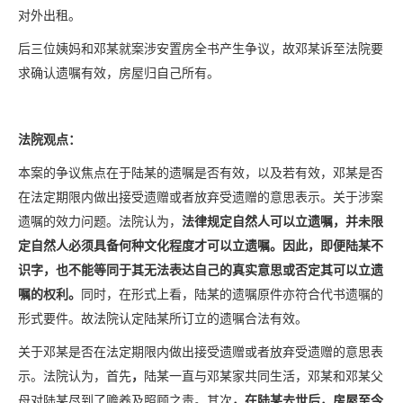
对外出租。
后三位姨妈和邓某就案涉安置房全书产生争议，故邓某诉至法院要
求确认遗嘱有效，房屋归自己所有。
法院观点：
本案的争议焦点在于陆某的遗嘱是否有效，以及若有效，邓某是否
在法定期限内做出接受遗赠或者放弃受遗赠的意思表示。关于涉案
遗嘱的效力问题。法院认为，
法律规定自然人可以立遗嘱，并未限
定自然人必须具备何种文化程度才可以立遗嘱。因此，即便陆某不
识字，也不能等同于其无法表达自己的真实意思或否定其可以立遗
嘱的权利。
同时，在形式上看，陆某的遗嘱原件亦符合代书遗嘱的
形式要件。故法院认定陆某所订立的遗嘱合法有效。
关于邓某是否在法定期限内做出接受遗赠或者放弃受遗赠的意思表
示。法院认为，首先
，
陆某一直与邓某家共同生活，邓某和邓某父
母对陆某尽到了赡养及照顾之责。其次
，
在陆某去世后，房屋至今