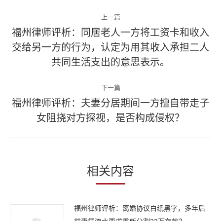
文
上一篇
章
福州律师评析：同居老人一方将工资卡和收入
交给另一方的行为，认定为用其收入承担二人
上
导
一
共同生活支出的意思表示。
航
篇
文
下一篇
章：
福州律师评析：夫妻分居期间一方擅自带走子
下
女阻挠对方探视，是否构成侵权？
一
篇
文
章：
相关内容
福州律师评析：离婚协议白纸黑字，多年后