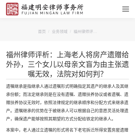
您的位置：
首页
业务领域
福州律师评…
福州律师评析：上海老人将房产遗赠给
外孙，三个女儿以母亲文盲为由主张遗
嘱无效，法院对如何判？
遗嘱继承是指继承人通过遗嘱形式明确指定其遗产的继承人及其继
承份额；而法定继承则是在没有遗嘱、遗赠扶养协议或者遗嘱、遗
赠扶养协议无效时，依照法律规定的继承顺序和分配方式来继承遗
产。遗嘱继承的优势在于被继承人可以根据自己的意愿灵活处理遗
产，确保遗产能够按照其期望的方式分配给铁定的继承人。
本案中，老人通过立遗嘱的形式将名下老宅拆迁所得安置房屋遗赠