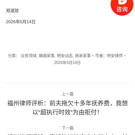
郑淑琼
2026年5月14日
分类：
业务领域
,
婚姻家事
,
明安动态
,
继承家事
作者：
明安律师
2026年5月14日
文
上一篇
章
福州律师评析：前夫拖欠十多年抚养费，竟想
上
以“超执行时效”为由拒付！
导
一
篇
航
下一篇
文