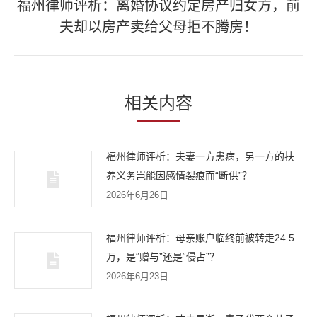
福州律师评析：离婚协议约定房产归女方，前
章：
下
夫却以房产卖给父母拒不腾房！
一
篇
文
章：
相关内容
福州律师评析：夫妻一方患病，另一方的扶
养义务岂能因感情裂痕而“断供”？
2026年6月26日
福州律师评析：母亲账户临终前被转走24.5
万，是“赠与”还是“侵占”？
2026年6月23日