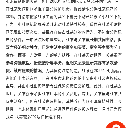
虽未缔结婚姻关系，但自2008年起长期以夫妻名义共同生活，且
在杜某患病期间承担了部分照护职责，据此请求分得杜某遗产的
30%，并请求撤销杜某生前将其名下部分不动产转移至小杜名下的
行为。小杜则抗辩称关某并未对杜某扶养较多，反而在杜某重病期
间表现出冷漠态度，甚至存在侵占杜某财物的行为，不符合分得遗
产的条件。一审法院经审理查明，杜某与关某
虽长期共同生活，但
双方经济相对独立，日常生活中的事务如买菜、家务等主要为分工
合作，而非一方对另一方的单方扶养
。在杜某患病期间，关某
虽有
参与沟通就医、接送透析等事务，但相关记录显示其亦有多次请
假、缺席照顾的情况
。尤其值得注意的是，杜某在2024年4月前后
尚能自主表达意愿，且在其生命末期的照护主要由小杜及家族成员
主导，并由小杜出资聘请专业保姆负责日常护理。此外，在杜某去
世后，关某亦未承担杜某后事的相关费用。综上，关某虽与杜某共
同生活多年，但在杜某患病期间，其扶养行为既不具备持续性与长
期性，也未体现出显著超过普通同居伴侣的投入程度，且其行为模
式与“扶养较多”的法律标准不符。