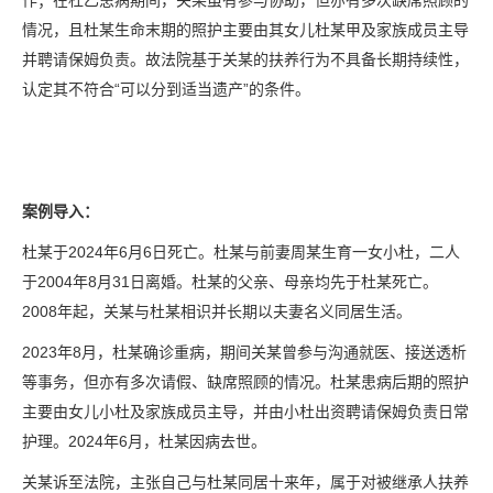
作；在杜乙患病期间，关某虽有参与协助，但亦有多次缺席照顾的
情况，且杜某生命末期的照护主要由其女儿杜某甲及家族成员主导
并聘请保姆负责。故法院基于关某的扶养行为不具备长期持续性，
认定其不符合“可以分到适当遗产”的条件。
案例导入：
杜某于2024年6月6日死亡。杜某与前妻周某生育一女小杜，二人
于2004年8月31日离婚。杜某的父亲、母亲均先于杜某死亡。
2008年起，关某与杜某相识并长期以夫妻名义同居生活。
2023年8月，杜某确诊重病，期间关某曾参与沟通就医、接送透析
等事务，但亦有多次请假、缺席照顾的情况。杜某患病后期的照护
主要由女儿小杜及家族成员主导，并由小杜出资聘请保姆负责日常
护理。2024年6月，杜某因病去世。
关某诉至法院，主张自己与杜某同居十来年，属于对被继承人扶养