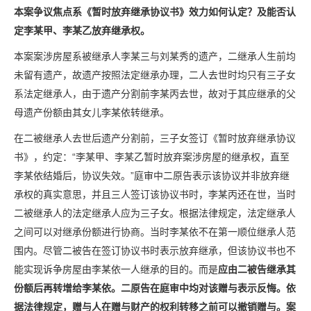
本案争议焦点系《暂时放弃继承协议书》效力如何认定？及能否认
定李某甲、李某乙放弃继承权。
本案案涉房屋系被继承人李某三与刘某秀的遗产，二继承人生前均
未留有遗产，故遗产按照法定继承办理，二人去世时均只有三子女
系法定继承人，由于遗产分割前李某丙去世，故对于其应继承的父
母遗产份额由其女儿李某依转继承。
在二被继承人去世后遗产分割前，三子女签订《暂时放弃继承协议
书》，约定：“李某甲、李某乙暂时放弃案涉房屋的继承权，直至
李某依结婚后，协议失效。”庭审中二原告表示该协议并非放弃继
承权的真实意思，并且三人签订该协议书时，李某丙还在世，当时
二被继承人的法定继承人应为三子女。根据法律规定，法定继承人
之间可以对继承份额进行协商。当时李某依不在第一顺位继承人范
围内。尽管二被告在签订协议书时表示放弃继承，但该协议书也不
能实现诉争房屋由李某依一人继承的目的。而是
应由二被告继承其
份额后再转增给李某依。二原告在庭审中均对该赠与表示反悔。依
据法律规定，赠与人在赠与财产的权利转移之前可以撤销赠与。案