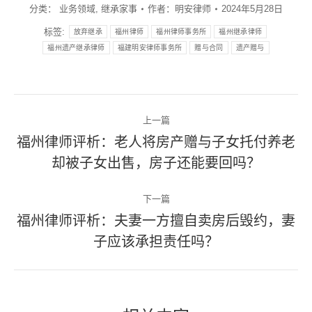
分类：
业务领域
,
继承家事
作者：
明安律师
2024年5月28日
标签:
放弃继承
福州律师
福州律师事务所
福州继承律师
福州遗产继承律师
福建明安律师事务所
赠与合同
遗产赠与
文
上一篇
章
福州律师评析：老人将房产赠与子女托付养老
上
却被子女出售，房子还能要回吗？
导
一
篇
航
下一篇
文
福州律师评析：夫妻一方擅自卖房后毁约，妻
章：
下
子应该承担责任吗？
一
篇
文
章：