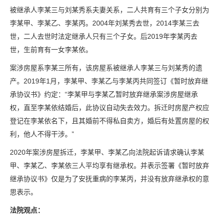
被继承人李某三与刘某秀系夫妻关系，二人共育有三个子女分别为
李某甲、李某乙、李某丙。2004年刘某秀去世，2014李某三去
世，二人去世时法定继承人只有三个子女。后2019年李某丙去
世，生前育有一女李某依。
案涉房屋系李某三所有，该房屋系被继承人李某三与刘某秀的遗
产。2019年1月，李某甲、李某乙与李某丙共同签订《暂时放弃继
承协议书》约定：“李某甲与李某乙暂时放弃继承案涉房屋继承
权，直至李某依结婚后，此协议自动失去效力。拆迁时房屋产权应
登记在李某依名下，且其婚前不得私自卖方，婚后有处置房屋的权
利，他人不得干涉。”
2020年案涉房屋拆迁，李某甲、李某乙向法院起诉请求确认李某
甲、李某乙、李某依三人平均享有继承权。并表示签署《暂时放弃
继承协议书》仅是为了安抚重病的李某丙，并没有放弃继承权的意
思表示。
法院观点：