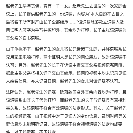
赵老先生早年丧偶，育有一子一女。赵老先生去世后的一次家庭会
议上，长子提供赵老先生的一份遗嘱，内容为“本人自愿在去世之
后将名下所有财产由长子全部继承……”该遗嘱除落款立遗嘱人及
两证明人签字为手写并捺印外，其余均为打印，长子主张该遗嘱为
其父亲的自书遗嘱。
由于争执不下，赵老先生的女儿将长兄诉诸于法庭，并称遗嘱系长
兄用家里电脑打印，两个证明人是长兄的两位朋友，故对该遗嘱不
认可；另外，赵老先生的长子在诉讼中提交其父亲视频遗嘱两段，
据此主张父亲将相关遗产交由其继承。该两段视频中均未记录见证
人姓名信息，亦未记录日期。赵老先生的女儿对该遗嘱不认可。
法院认为，赵老先生的遗嘱，除落款签名外其余内容均为打印，且
该遗嘱系由其长子代为打印，而赵老先生的长子与遗嘱具有直接利
害关系，故该遗嘱不符合有效遗嘱的法定形式。其次，关于赵老先
生的视频遗嘱，由于视频中对于见证人的身份信息、录制时间等关
键信息均未能明确记录，故该遗嘱不符合视频遗嘱的法定构成要
件，对于该遗嘱，不予认定。