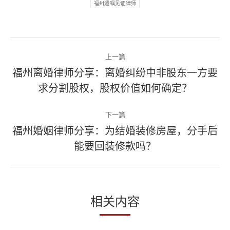
福州遗嘱见证律师
文
上一篇
章
福州离婚律师分享：离婚纠纷中非股东一方要
上
求分割股权，股权价值如何确定？
导
一
篇
航
下一篇
文
福州婚姻律师分享：为结婚装修房屋，分手后
章：
下
能要回装修款吗？
一
篇
文
章：
相关内容