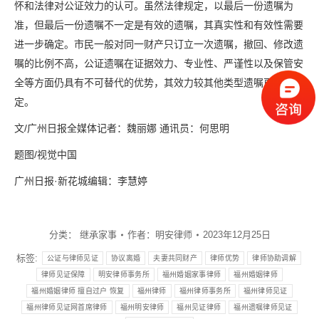
怀和法律对公证效力的认可。虽然法律规定，以最后一份遗嘱为
准，但最后一份遗嘱不一定是有效的遗嘱，其真实性和有效性需要
进一步确定。市民一般对同一财产只订立一次遗嘱，撤回、修改遗
嘱的比例不高，公证遗嘱在证据效力、专业性、严谨性以及保管安
全等方面仍具有不可替代的优势，其效力较其他类型遗嘱更为稳
定。
文/广州日报全媒体记者：魏丽娜 通讯员：何思明
题图/视觉中国
广州日报·新花城编辑：李慧婷
分类：
继承家事
作者：
明安律师
2023年12月25日
标签:
公证与律师见证
协议离婚
夫妻共同财产
律师优势
律师协助调解
律师见证保障
明安律师事务所
福州婚姻家事律师
福州婚姻律师
福州婚姻律师 擅自过户 恢复
福州律师
福州律师事务所
福州律师见证
福州律师见证网首席律师
福州明安律师
福州见证律师
福州遗嘱律师见证