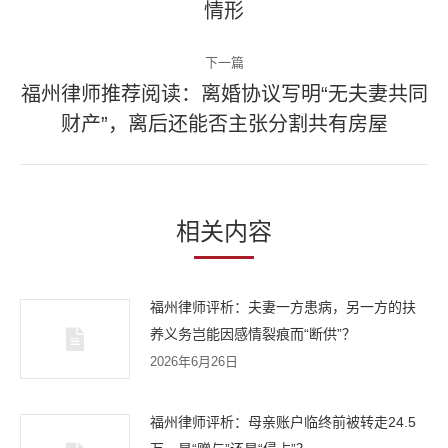
情形
导
一
篇
航
下一篇
文
福州律师推荐阅读：离婚协议写明“无夫妻共同
章：
下
财产”，离后还能否主张分割共有房屋
一
篇
文
章：
相关内容
福州律师评析：夫妻一方患病，另一方的扶
养义务岂能因感情裂痕而“断供”？
2026年6月26日
福州律师评析：母亲账户临终前被转走24.5