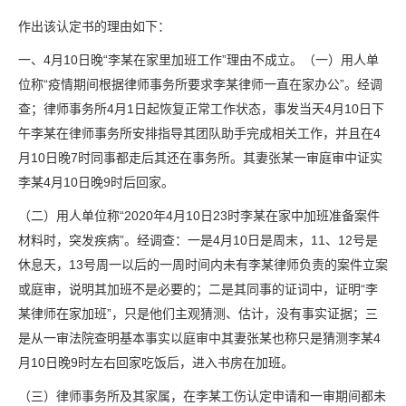
作出该认定书的理由如下：
一、4月10日晚“李某在家里加班工作”理由不成立。（一）用人单
位称“疫情期间根据律师事务所要求李某律师一直在家办公”。经调
查；律师事务所4月1日起恢复正常工作状态，事发当天4月10日下
午李某在律师事务所安排指导其团队助手完成相关工作，并且在4
月10日晚7时同事都走后其还在事务所。其妻张某一审庭审中证实
李某4月10日晚9时后回家。
（二）用人单位称“2020年4月10日23时李某在家中加班准备案件
材料时，突发疾病”。经调查：一是4月10日是周末，11、12号是
休息天，13号周一以后的一周时间内未有李某律师负责的案件立案
或庭审，说明其加班不是必要的；二是其同事的证词中，证明“李
某律师在家加班”，只是他们主观猜测、估计，没有事实证据；三
是从一审法院查明基本事实以庭审中其妻张某也称只是猜测李某4
月10日晚9时左右回家吃饭后，进入书房在加班。
（三）律师事务所及其家属，在李某工伤认定申请和一审期间都未