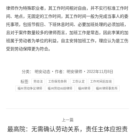
律师作为特殊职业者，其工作时间相对自由，并不实行标准工作时
间、地点，无固定的工作时间，其工作时间一般为完成当事人的委
托事项，包括节假日、下班休息时间、必要加班处理的必须加班，
且对于案件数量较多的律师而言，加班工作是常态，因此李某的加
班属于劳动者为单位的利益，自主安排加班工作，理应认为是工伤
受到劳动保障更为符合。
分类：
明安动态
作者：
明安律师
2022年11月8日
标签:
劳动法
工伤保险条例
工伤认定
工作时间后加班
福州劳动争议律师
福州劳动纠纷律师
福州律师
福州律师事务所
文
上一篇
章
最高院：无需确认劳动关系，责任主体应担责
上