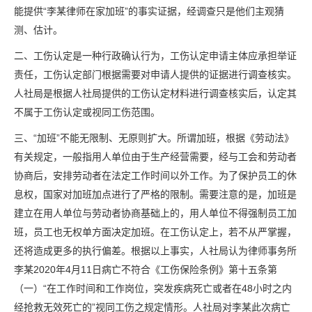
能提供“李某律师在家加班”的事实证据，经调查只是他们主观猜
测、估计。
二、工伤认定是一种行政确认行为，工伤认定申请主体应承担举证
责任，工伤认定部门根据需要对申请人提供的证据进行调查核实。
人社局是根据人社局提供的工伤认定材料进行调查核实后，认定其
不属于工伤认定或视同工伤范围。
三、“加班”不能无限制、无原则扩大。所谓加班，根据《劳动法》
有关规定，一般指用人单位由于生产经营需要，经与工会和劳动者
协商后，安排劳动者在法定工作时间以外工作。为了保护员工的休
息权，国家对加班加点进行了严格的限制。需要注意的是，加班是
建立在用人单位与劳动者协商基础上的，用人单位不得强制员工加
班，员工也无权单方面决定加班。在工伤认定上，若不从严掌握，
还将造成更多的执行偏差。根据以上事实，人社局认为律师事务所
李某2020年4月11日病亡不符合《工伤保险条例》第十五条第
（一）“在工作时间和工作岗位，突发疾病死亡或者在48小时之内
经抢救无效死亡的”视同工伤之规定情形。人社局对李某此次病亡