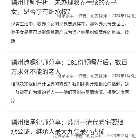
福州律师评析：未办理收养手续的养子
女，是否享有继承权？
继承家事
作者：
明安律师
2024年1月9日
现实生活中，收养子女的现象普遍存在。那么养父母去世后，
养子女是否可以继承其遗产成为遗产继承纠纷案件的焦点。按
照…
福州遗嘱律师分享：181份预嘱背后，数百
万求死不能的老人
继承家事
作者：
明安律师
2024年1月8日
谁能决定我们离开世界的方式？我们即将开始谈论的话题，是
一群被死亡为难的老人——他们可能被隐瞒病情、接受过度医
疗…
福州继承律师分享：苏州一清代老宅要继
承公证，继承人最大九旬最小古稀
继承家事
作者：
明安律师
2023年12月29日