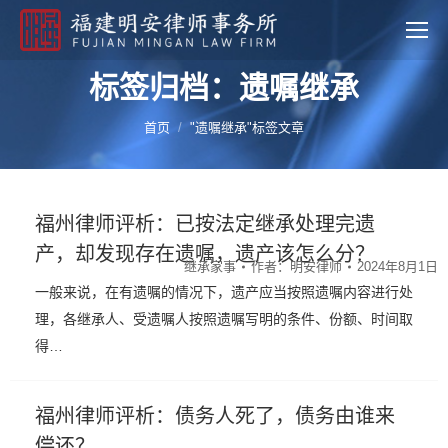
标签归档：遗嘱继承
您的位置：
首页
"遗嘱继承"标签文章
福州律师评析：已按法定继承处理完遗
产，却发现存在遗嘱，遗产该怎么分？
继承家事
作者：
明安律师
2024年8月1日
一般来说，在有遗嘱的情况下，遗产应当按照遗嘱内容进行处
理，各继承人、受遗嘱人按照遗嘱写明的条件、份额、时间取
得…
福州律师评析：债务人死了，债务由谁来
偿还？