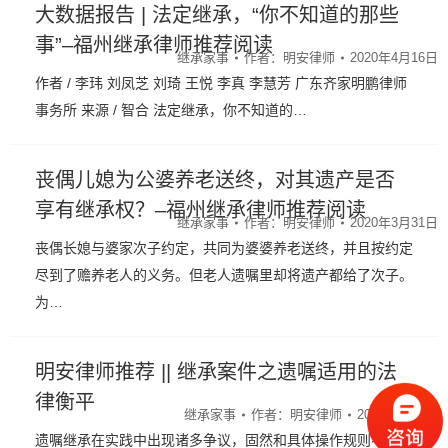
大数据报告 | 法定继承，“你不知道的那些
事”–福州继承律师推荐阅读
继承家事
作者：
明安律师
2020年4月16日
作者 / 李玮 刘凤芝 刘琦 王悦 李真 李慧芳 广东齐家明鹏律师
事务所 来源 / 智合 法定继承，你不知道的…
丧偶儿媳为公婆养老送终，对其遗产是否
享有继承权？–福州继承律师推荐阅读
继承家事
作者：
明安律师
2020年3月31日
丧偶长媳与婆家次子约定，共同为婆婆养老送终，并且按约定
尽到了赡养老人的义务。但老人遗嘱里却将遗产都给了次子。
为…
明安律师推荐 || 继承案件之遗嘱适用的法
律衡平
继承家事
作者：
明安律师
2019年7月3日
遗嘱继承在实践中出现诸多争议，固然和具体操作规则不完