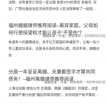
法院：对死者死亡存在一定过错 承担10%的责任 本报讯 近
日，广西壮族自治区河池市宜州区人民法院审结了一起因…
福州婚姻律师推荐阅读–离异家庭，父母如
何行使探望权才能让孩子“不受伤”？
婚姻家事
作者：
明安律师
2020年6月12日
未成年人的健康成长，关乎亿万家庭的幸福安宁，让每一名少
年儿童茁壮成长，也是全社会的共同心愿。但近年来，随着社
会…
分居一年妥妥离婚、夫妻都签字才算共同
债务！–福州离婚律师推荐阅读
婚姻家事
作者：
明安律师
2020年6月2日
上海法治报 微信公号 在我国，根据《婚姻法》的规定，法定
夫妻财产奉行的是“婚后所得共同制”，对共同财产有平等的…