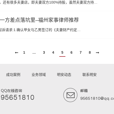
，还有很多夫妻店，即夫妻双方100%持股，虽然夫妻双方持…
一方差点落坑里–福州家事律师推荐
诉请求:1.确认甲女与乙男签订的《夫妻财产约定…
1
…
3
4
5
6
7
8
成功案例
业务领域
明安动态
联系明安