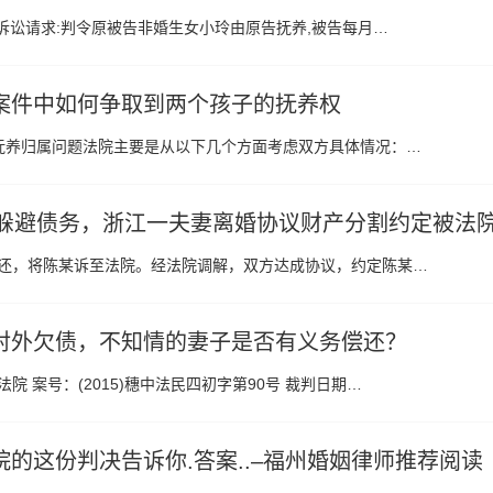
审诉讼请求:判令原被告非婚生女小玲由原告抚养,被告每月…
案件中如何争取到两个孩子的抚养权
子抚养归属问题法院主要是从以下几个方面考虑双方具体情况：…
产躲避债务，浙江一夫妻离婚协议财产分割约定被法
款不还，将陈某诉至法院。经法院调解，双方达成协议，约定陈某…
对外欠债，不知情的妻子是否有义务偿还？
 案号：(2015)穗中法民四初字第90号 裁判日期…
院的这份判决告诉你.答案..–福州婚姻律师推荐阅读