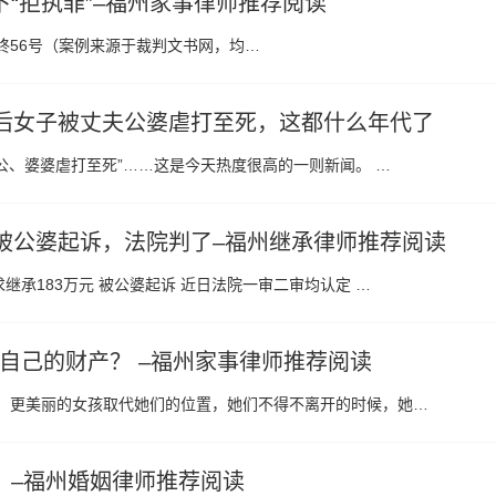
“拒执罪”–福州家事律师推荐阅读
刑终56号（案例来源于裁判文书网，均…
5后女子被丈夫公婆虐打至死，这都什么年代了
公公、婆婆虐打至死”……这是今天热度很高的一则新闻。 …
万被公婆起诉，法院判了–福州继承律师推荐阅读
继承183万元 被公婆起诉 近日法院一审二审均认定 …
自己的财产？ –福州家事律师推荐阅读
轻、更美丽的女孩取代她们的位置，她们不得不离开的时候，她…
？–福州婚姻律师推荐阅读