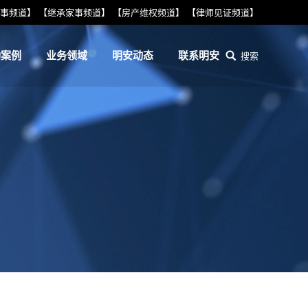
事频道】
【继承家事频道】
【房产维权频道】
【律师见证频道】
功案例
业务领域
明安动态
联系明安
搜索
搜
索：
功案例
业务领域
明安动态
联系明安
搜索
搜
索：