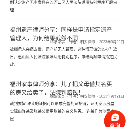
例认定财产无主案件在沙河口区人民法院适用特别程序开庭审
理…
福州遗产律师分享：同样是申请指定遗产
管理人，为何结果截然不同
继承家事
作者：
明安律师
2023年9月22日
被继承人突然去世，遗产却无人管理，这种情形该怎么办？近
日，惠山区人民法院依法适用特别程序，审结两起申请指定民
政…
福州家事律师分享：儿子把父母借其名买
的房又给卖了，法院判赔钱！
婚姻家事
作者：
明安律师
2023年9月21日
裁判要旨 许某的证据可以形成完整的证据链，证明案涉房屋
实际由许某及张某父借用张某的名义购买。 许某作为涉案房
屋…