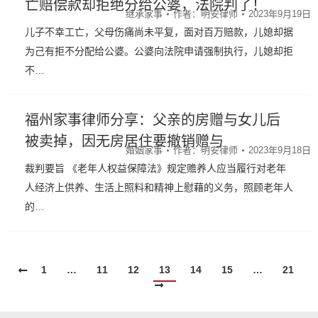
亡赔偿款却拒绝分给公婆，法院判了！
继承家事
作者：
明安律师
2023年9月19日
儿子不幸工亡，父母伤痛尚未平复，面对百万赔款，儿媳却据
为己有拒不分配给公婆。公婆向法院申请强制执行，儿媳却拒
不…
福州家事律师分享：父亲的房赠与女儿后
被卖掉，因无房居住要撤销赠与
婚姻家事
作者：
明安律师
2023年9月18日
裁判要旨 《老年人权益保障法》规定赡养人应当履行对老年
人经济上供养、生活上照料和精神上慰藉的义务，照顾老年人
的…
1
…
11
12
13
14
15
…
21