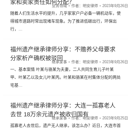
家和卖家责任如何分配？
业务领域
作者：
明安律师
2023年9月26日
随着人们生活水平的提升，几乎家家户户必备一辆机动车，使
得城市道路时常出现堵车现象。为了推进低碳出行，环保出
行，…
福州遗产继承律师分享：不赡养父母要求
分家析产确权被驳回
继承家事
作者：
明安律师
2023年9月26日
一、基本案情 叶某与骆某为夫妻，二人共同生育儿子叶某
甲、叶某乙以及女儿叶某丙。叶某和骆某在村集体分配的两处
宅基…
福州遗产继承律师分享：大连一孤寡老人
去世 18万余元遗产被收归国有
继承家事
作者：
明安律师
2023年9月25日
孤寡老人去世后，遗产无人继承，该怎么办？近日，大连市首