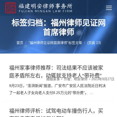
标签归档：福州律师见证网
首席律师
您的位置：
首页
"福州律师见证网首席律师"标签文章
(页面 13)
福州家事律师推荐：司法结果不应该被家
庭矛盾所左右，动辄就支持老人“带孙费”
婚姻家事
作者：
明安律师
2023年9月27日
9月23日，“澎湃新闻”报道，广安市广安区人民法院近日判决
了一起老人子女向老人支付8.25万元的“带孙费”。 …
福州律师评析：试驾电动车撞伤行人，买