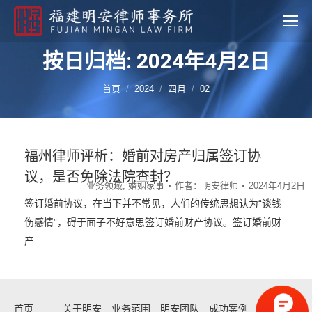
按日归档: 2024年4月2日
您的位置：
首页
2024
四月
02
福州律师评析：婚前对房产归属签订协
议，是否免除法院查封？
业务领域
,
婚姻家事
作者：
明安律师
2024年4月2日
签订婚前协议，在当下并不常见，人们的传统思想认为“谈钱
伤感情”，碍于面子不好意思签订婚前财产协议。签订婚前财
产…
首页
关于明安
业务范围
明安团队
成功案例