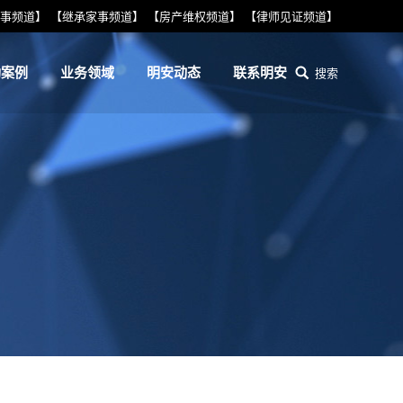
事频道】
【继承家事频道】
【房产维权频道】
【律师见证频道】
功案例
业务领域
明安动态
联系明安
搜索
搜
索：
功案例
业务领域
明安动态
联系明安
搜索
搜
索：