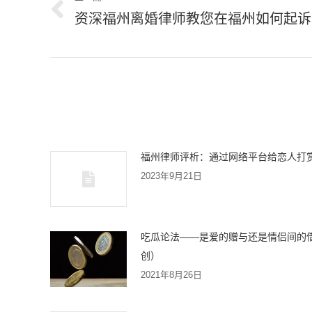
章
资深福州离婚律师教您在福州如何起诉
上
导
一
篇
航
文
章：
福州律师评析：通过网络平台给恋人打
2023年9月21日
吃瓜论法——是爱的赠与还是情侣间的
创）
2021年8月26日