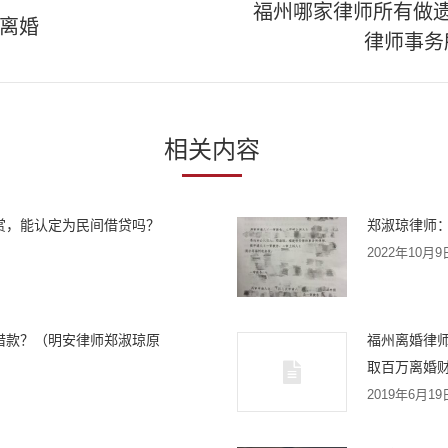
福州哪家律师所有做
离婚
下
律师事务
一
篇
文
章：
相关内容
赏，能认定为民间借贷吗？
郑淑琼律师
2022年10月9
借款？（明安律师郑淑琼原
福州离婚律
取百万离婚
2019年6月19