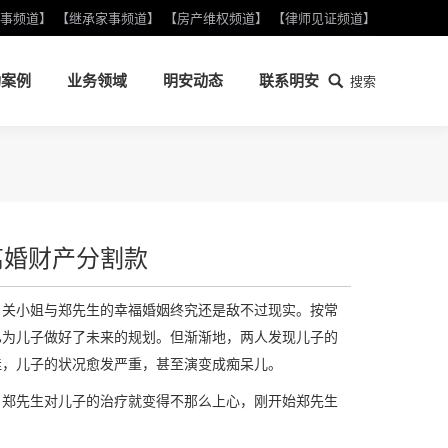
事频道】
【继承家事频道】
【房产维权频道】
【律师见证频道】
功案例
业务领域
明安动态
联系明安
搜索
搜
索：
功案例
业务领域
明安动态
联系明安
搜索
搜
索：
离婚财产分割款
，关小姐与郑先生的幸福婚姻终究还是敌不过现实。按常
已为儿子做好了未来的规划。但渐渐地，两人发现儿子的
佳，儿子的状况愈发严重，甚至演变成痴呆儿。
，郑先生对儿子的治疗就变得不那么上心，刚开始郑先生