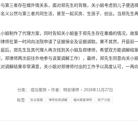
外与第三者存在婚外情关系，面对郑先生的背叛，关小姐考虑到儿子便选
妻名义公然与第三者共同生活，甚至一起买房、生孩子、创业。当郑先生
关小姐制作了代理方案，同时告知关小姐鉴于郑先生存在重婚的情况，故
郑律师在第一时间向法院申请了证据保全及证据调取。果不其然，开庭前
。庭后，郑先生及其代理人再次找到关小姐及郑律师，希望双方能调解结
，郑律师两次前往外地参与该案调解工作），最终，郑先生同意向关小姐
姐对调解结果非常满意，关小姐对郑律师付出的工作予以高度认可，一再
分类：
成功案例
作者：
明安律师
2018年11月27日
标签:
协议离婚
律师协助调解
福州离婚律师
财产分割