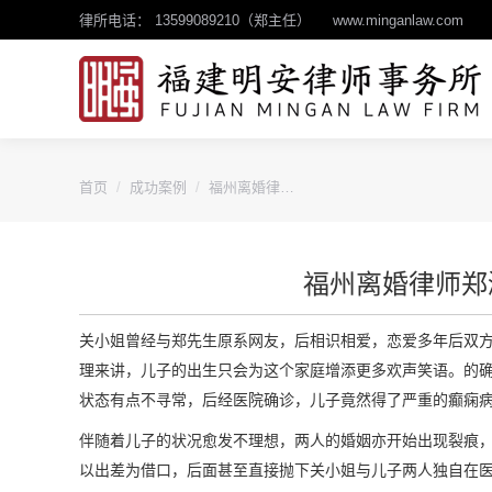
律所电话： 13599089210（郑主任）
www.minganlaw.com
您的位置：
首页
成功案例
福州离婚律…
福州离婚律师郑
关小姐曾经与郑先生原系网友，后相识相爱，恋爱多年后双
理来讲，儿子的出生只会为这个家庭增添更多欢声笑语。的
状态有点不寻常，后经医院确诊，儿子竟然得了严重的癫痫
伴随着儿子的状况愈发不理想，两人的婚姻亦开始出现裂痕
以出差为借口，后面甚至直接抛下关小姐与儿子两人独自在