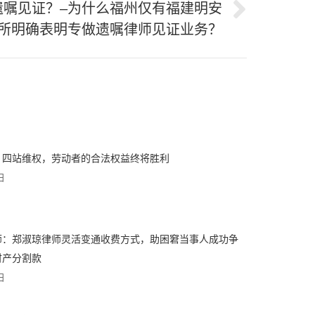
遗嘱见证？–为什么福州仅有福建明安
所明确表明专做遗嘱律师见证业务？
：四站维权，劳动者的合法权益终将胜利
日
师：郑淑琼律师灵活变通收费方式，助困窘当事人成功争
财产分割款
日