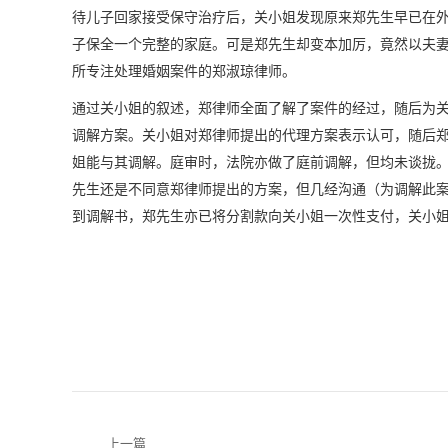
待儿子回家接受保守治疗后，关小姐发现原来郑先生早已在
子保全一个完整的家庭。可是郑先生却变本加厉，竟然以夫
所专注处理婚姻案件的郑淑琼律师。
通过关小姐的叙述，郑律师全面了解了案件的经过，随后为
调解方案。关小姐对郑律师提出的代理方案表示认可，随后
姐能与其调解。庭审时，法院亦做了庭前调解，但均未谈拢
先生还是不同意郑律师提出的方案，但几经沟通（为调解此案
到调解书，郑先生亦已将分割款向关小姐一次性支付，关小
文
上一篇