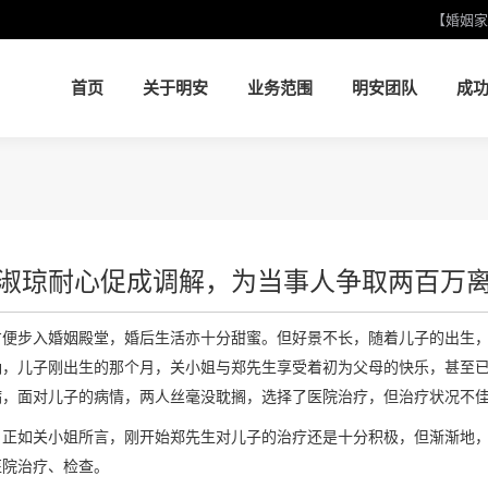
【婚姻家
首页
关于明安
业务范围
明安团队
成
首页
关于明安
业务范围
明安团队
成
淑琼耐心促成调解，为当事人争取两百万
方便步入婚姻殿堂，婚后生活亦十分甜蜜。但好景不长，随着儿子的出生
确，儿子刚出生的那个月，关小姐与郑先生享受着初为父母的快乐，甚至
病，面对儿子的病情，两人丝毫没耽搁，选择了医院治疗，但治疗状况不
，正如关小姐所言，刚开始郑先生对儿子的治疗还是十分积极，但渐渐地
医院治疗、检查。