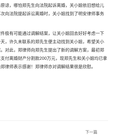
择原谅，哪怕郑先生向法院起诉离婚，关小姐依旧想给儿
再次向法院提起诉讼离婚时，关小姐找到了明安律师事务
案件极有可能通过调解结案，让关小姐回去好好考虑一下
一天，许久未联系的郑先生便主动找到关小姐，希望关小
案。对此，郑律师向郑先生提出了新的调解方案，最初郑
支付离婚财产分割款200万元，现郑先生和关小姐均已拿
向郑律师表示感谢！郑律师亦对调解结果很是欣慰。
下一篇